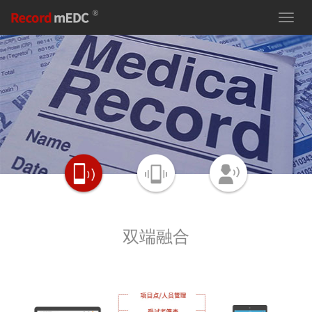
切
换
导
航
双端融合